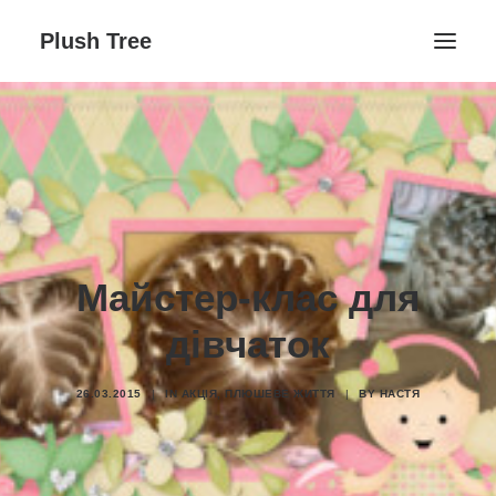
Plush Tree
Головна ↓
Контакти
Блог
Галерея ↓
Плюшеве Життя
Майстер-клас для
День народження
дівчаток
Заняття студії
26.03.2015
|
IN
АКЦІЯ
,
ПЛЮШЕВЕ ЖИТТЯ
|
BY
НАСТЯ
Поиск