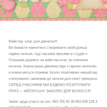
Майстер -клас для дівчаток!!!
Ви бажаєте навчитися створювати своїй доньці
чарівні зачіски, тоді ласкаво просимо в студію »
Плюшеве дерево» на майстер-клас по плетінню
косичок. Кожна ваша дівчинка піде з гарною зачіскою,
а кожна матуся отримає безліч позитивних емоцій від
спілкування і аквагрим до зачіски для своєї принцеси.
СЕРЕД УЧАСНИКІВ МИ БУДЕМО РОЗІГРУВАТИ
ПРИЗ — АВТОРСЬКУ ЗАКОЛКУ ДЛЯ ВОЛОССЯ.
Запис щодо участі за тел. 063 755 42 38 063 028 128 3