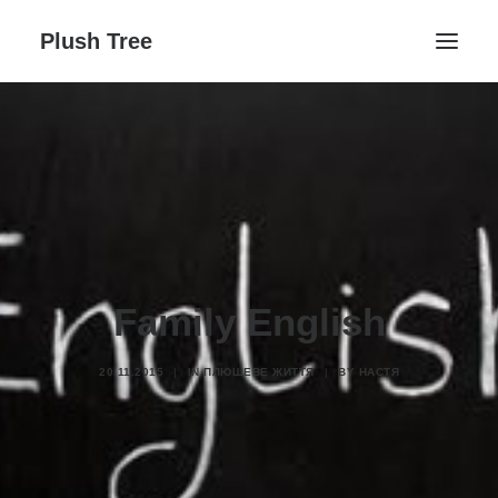
Plush Tree
Головна ↓
Контакти
Блог
Галерея ↓
Плюшеве Життя
Family English
День народження
Заняття студії
20.11.2015
|
IN
ПЛЮШЕВЕ ЖИТТЯ
|
BY
НАСТЯ
Поиск