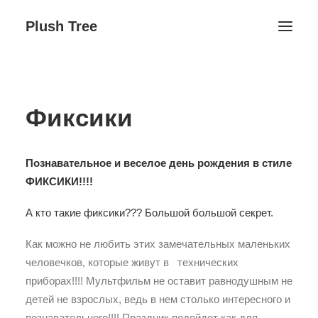
Plush Tree
Головна ↓
Фиксики
Контакти
Блог
Галерея ↓
Познавательное и веселое день рождения в стиле
Плюшеве Життя
ФИКСИКИ!!!!
День народження
А кто такие фиксики??? Большой большой секрет.
Заняття студії
Как можно не любить этих замечательных маленьких
человечков, которые живут в технических
приборах!!!! Мультфильм не оставит равнодушным не
детей не взрослых, ведь в нем столько интересного и
Поиск
познавательного!!!! Праздник подойдет как для