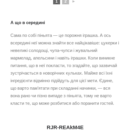
1
2
►
А що в середині
Сама по собі піньята — це порожня іграшка. А ось
всередині неї можна знайти все найцікавіше: цукерки і
невеликі солодощі, чупа-чупси і жувальний
мармелад, апельсини і навіть іграшки. Коли виникне
питання, що в неї покласти, то згадайте, що зазвичай
зустрічається в новорічних кульках. Майже всі їхні
інгредієнти відмінно підійдуть для цієї мети. Єдине,
що варто пам’ятати при складанні начинки, — вся
вона рано чи пізно випаде з піньята, тому не варто
класти те, що може розбитися або поранити гостей.
RJR-REAkM4E