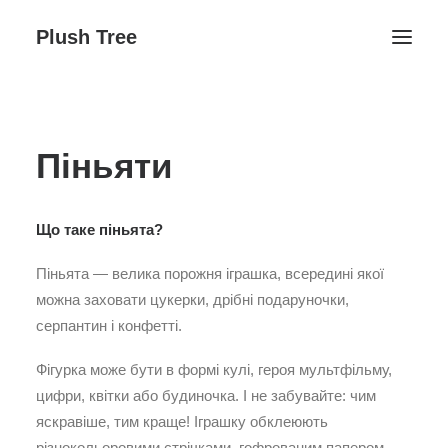
Plush Tree
Головна ↓
Піньяти
Контакти
Блог
Галерея ↓
Що таке піньята?
Плюшеве Життя
Піньята — велика порожня іграшка, всередині якої
День народження
можна заховати цукерки, дрібні подаруночки,
Заняття студії
серпантин і конфетті.
Фігурка може бути в формі кулі, героя мультфільму,
цифри, квітки або будиночка. І не забувайте: чим
яскравіше, тим краще! Іграшку обклеюють
Поиск
різнокольоровими стрічками, гофрованим папером,