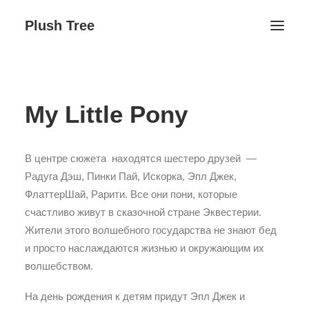
Plush Tree
Головна ↓
My Little Pony
Контакти
Блог
Галерея ↓
В центре сюжета находятся шестеро друзей —
Плюшеве Життя
Радуга Дэш, Пинки Пай, Искорка, Эпл Джек,
ФлаттерШай, Рарити. Все они пони, которые
День народження
счастливо живут в сказочной стране Эквестерии.
Заняття студії
Жители этого волшебного государства не знают бед
и просто наслаждаются жизнью и окружающим их
волшебством.
Поиск
На день рождения к детям придут Эпл Джек и