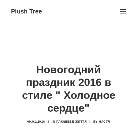
Plush Tree
Головна ↓
Контакти
Блог
Новогодний
Галерея ↓
Плюшеве Життя
праздник 2016 в
День народження
стиле " Холодное
Заняття студії
сердце"
09.01.2016
|
IN
ПЛЮШЕВЕ ЖИТТЯ
|
BY
НАСТЯ
Поиск